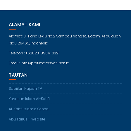
ALAMAT KAMI
Alamat : Jl. Hang Lekiu No.2 Sambau Nongsa, Batam, Kepulauan
Riau 29465, Indonesia
Telepon : +62823-8984-0321
Email : info@ppitimamsyafii.sch.id
TAUTAN
Sabiilun Najaah TV
Yayasan Islam Al-Kahfi
Al-Kahfi Islamic School
Abu Fairuz – Website