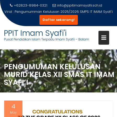
+62823-8984-0321
info@ppitimamsyafii.sch.id
Viral :
Pengumumman Kelulusan 2025/2026 SMPS IT IMAM Syafi'i
Daftar sekarang!
PPIT Imam Syafi'i
Pusat Pendidikan Islam Terpadu Imam Syafi'i – Batam
Skip
to
content
PENGUMUMAN KELULUSAN
MURID KELAS XII SMAS IT IMAM
SYAFI’I
4
May