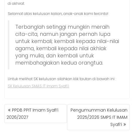
di akhirat.
Selamat atas kelulusan kalian, anak-anak kami tercinta!
Terbanglah setinggi mungkin meraih
cita-cita, namun jangan pernah lupa
untuk kembali; kembali kepada nilai-nilai
agama, kembali kepada nilai akhlak
yang mulia, dan kembali untuk
membahagiakan kedua orangtua.
Untuk melihat SK kelulusan silahkan klik tautan di bawah ini :
SK Kelulusan SMAS IT Imam Syafi’i
POST
PPDB PPIT Imam Syafi’i
Pengumumman Kelulusan
NAVIGATION
2026/2027
2025/2026 SMPS IT IMAM
Syafi’i