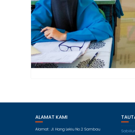
ALAMAT KAMI
TAUT
Alamat : Jl. Hang Lekiu No.2 Sambau
Sabiilu