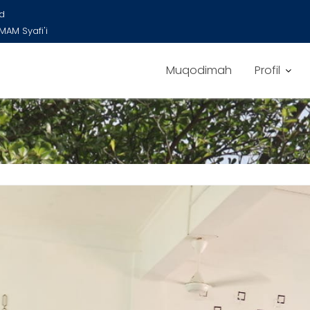
id
AM Syafi'i
Muqodimah
Profil