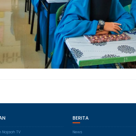
AN
BERITA
n Najaah TV
News